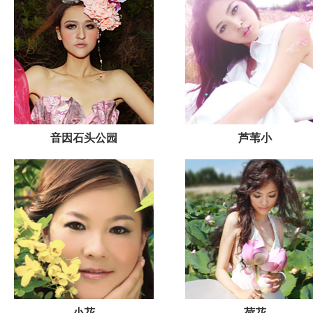
音因石头公园
芦苇小
小花
荷花