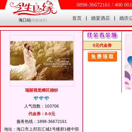
0898-36672161 / 400 00
首页
|
婚宴酒店
|
婚庆
海口站
[
切换城市
]
0元代金券
瑞丽视觉稀区婚纱
人气指数：103706
代金券：0-0元
服务热线：1898-36672161
地址：海口市上邦百汇城1号楼群1楼中部