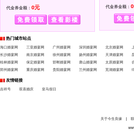
代金券金额：
0元
代金券金额：
热门城市站点
海口婚宴网
三亚婚宴网
广州婚宴网
深圳婚宴网
北京婚宴网
长沙婚宴网
南京婚宴网
徐州婚宴网
扬州婚宴网
天津婚宴网
桂林婚宴网
保定婚宴网
邯郸婚宴网
唐山婚宴网
太原婚宴网
郑州婚宴网
重庆婚宴网
贵阳婚宴网
兰州婚宴网
芜湖婚宴网
友情链接
吉祥号
双喜婚庆
皇马假日
关于今生良缘
|
ww