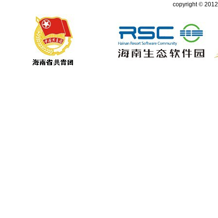
copyright
©
2012