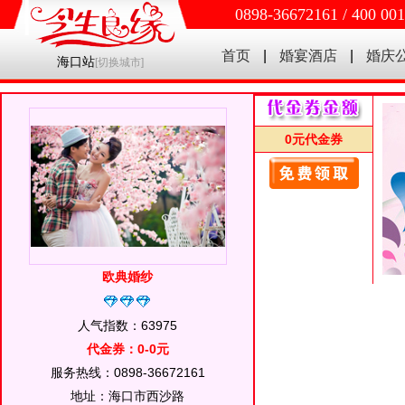
0898-36672161 / 400 00
首页
|
婚宴酒店
|
婚庆
海口站
[
切换城市
]
0元代金券
欧典婚纱
人气指数：63975
代金券：0-0元
服务热线：0898-36672161
地址：海口市西沙路