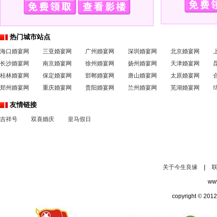
热门城市站点
海口婚宴网
三亚婚宴网
广州婚宴网
深圳婚宴网
北京婚宴网
长沙婚宴网
南京婚宴网
徐州婚宴网
扬州婚宴网
天津婚宴网
桂林婚宴网
保定婚宴网
邯郸婚宴网
唐山婚宴网
太原婚宴网
郑州婚宴网
重庆婚宴网
贵阳婚宴网
兰州婚宴网
芜湖婚宴网
友情链接
吉祥号
双喜婚庆
皇马假日
关于今生良缘
|
ww
copyright
©
2012